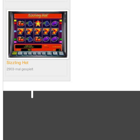
Sizzling Hot
2903-mal gespielt